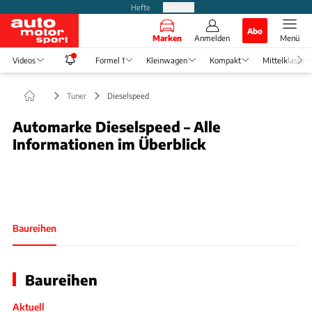
Hefte
Produkte
Abo
Marken
Anmelden
Menü
Videos
Formel 1
Kleinwagen
Kompakt
Mittelklasse
Tuner
Dieselspeed
Automarke Dieselspeed – Alle
Informationen im Überblick
Slide 1 von 1: Bild - Bild 1
Baureihen
Baureihen
Aktuell