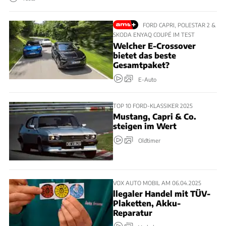
FORD CAPRI, POLESTAR 2 &
SKODA ENYAQ COUPÉ IM TEST
Welcher E-Crossover
bietet das beste
Gesamtpaket?
E-Auto
TOP 10 FORD-KLASSIKER 2025
Mustang, Capri & Co.
steigen im Wert
Oldtimer
VOX AUTO MOBIL AM 06.04.2025
llegaler Handel mit TÜV-
Plaketten, Akku-
Reparatur