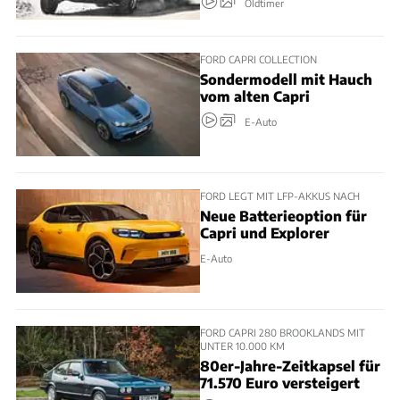
Oldtimer
FORD CAPRI COLLECTION
Sondermodell mit Hauch
vom alten Capri
E-Auto
FORD LEGT MIT LFP-AKKUS NACH
Neue Batterieoption für
Capri und Explorer
E-Auto
FORD CAPRI 280 BROOKLANDS MIT
UNTER 10.000 KM
80er-Jahre-Zeitkapsel für
71.570 Euro versteigert