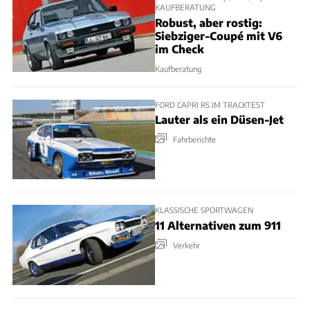
KAUFBERATUNG
Robust, aber rostig:
Siebziger-Coupé mit V6
im Check
Kaufberatung
FORD CAPRI RS IM TRACKTEST
Lauter als ein Düsen-Jet
Fahrberichte
KLASSISCHE SPORTWAGEN
11 Alternativen zum 911
Verkehr