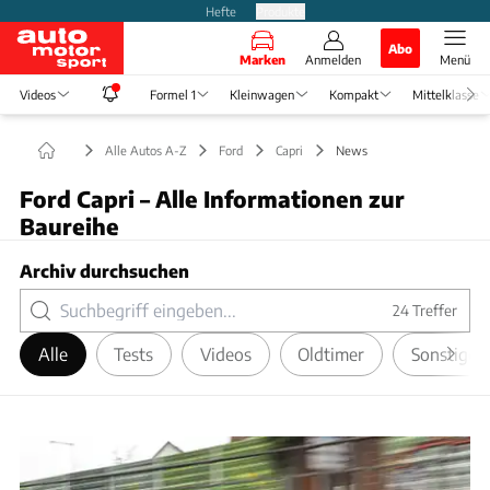
Hefte
Produkte
Abo
Marken
Anmelden
Menü
Videos
Formel 1
Kleinwagen
Kompakt
Mittelklasse
Alle Autos A-Z
Ford
Capri
News
Ford Capri – Alle Informationen zur
Baureihe
Archiv durchsuchen
24
Treffer
Alle
Tests
Videos
Oldtimer
Sonstige