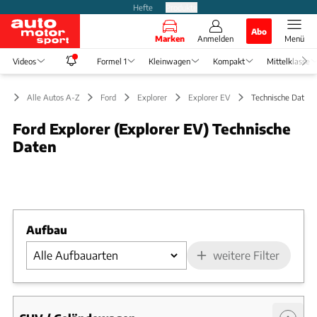
Hefte
Produkte
Abo
Marken
Anmelden
Menü
Videos
Formel 1
Kleinwagen
Kompakt
Mittelklasse
Alle Autos A-Z
Ford
Explorer
Explorer EV
Technische Daten
Ford Explorer (Explorer EV) Technische
Daten
Foto: Ford
Slide 1 von 1: Bild - Bild 1
Aufbau
weitere Filter