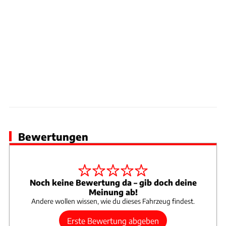
Ford Explorer extended Range AWD (ab 2026)
Antrieb
Elektro
Preis
52.900 €
Technische Daten
Vergleich
Ford Explorer standard Range (ab 2026)
Antrieb
Elektro
Preis
39.900 €
Bewertungen
Technische Daten
Vergleich
Noch keine Bewertung da – gib doch deine
Meinung ab!
Andere wollen wissen, wie du dieses Fahrzeug findest.
Erste Bewertung abgeben