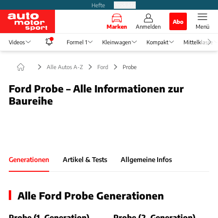
Hefte
Produkte
Abo
Marken
Anmelden
Menü
Videos
Formel 1
Kleinwagen
Kompakt
Mittelklasse
Alle Autos A-Z
Ford
Probe
Ford Probe – Alle Informationen zur
Baureihe
Foto: Markenbaum
Slide 1 von 1: Bild - Bild 1
Generationen
Artikel & Tests
Allgemeine Infos
Alle Ford Probe Generationen
Probe (1. Generation)
Probe (2. Generation)