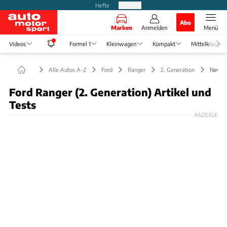
Hefte
Produkte
Abo
Marken
Anmelden
Menü
Videos
Formel 1
Kleinwagen
Kompakt
Mittelklasse
Alle Autos A-Z
Ford
Ranger
2. Generation
News
Ford Ranger (2. Generation) Artikel und
Tests
ANZEIGE