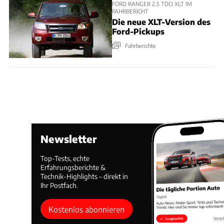
FORD RANGER 2.5 TDCI XLT IM
FAHRBERICHT
Die neue XLT-Version des
Ford-Pickups
Fahrberichte
Newsletter
Top-Tests, echte
Erfahrungsberichte &
Technik-Highlights – direkt in
Ihr Postfach.
Kostenlos abonnieren