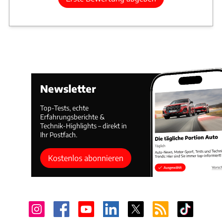
Antrieb
Diesel
Hubraum
2.151 cm³
Leistung
154 kW / 210 PS
Preis
46.900 €
Technische Daten
Vergleich
Genesis Electrified G80 (2022 – 2025)
Newsletter
Antrieb
Elektro
Leistung
272 kW / 370 PS
Top-Tests, echte
Preis
72.400 €
Erfahrungsberichte &
Technik-Highlights – direkt in
Ihr Postfach.
Technische Daten
Vergleich
Kostenlos abonnieren