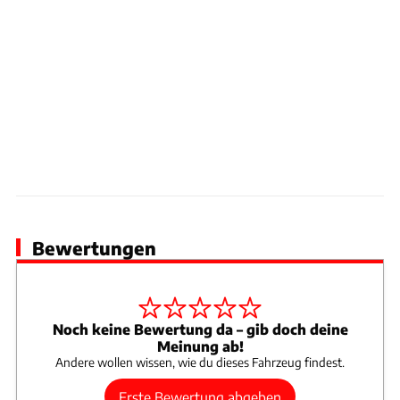
Technische Daten
Vergleich
Genesis G80 2.5 T AWD (2021 – 2024)
Antrieb
Super Benzin
Hubraum
2.497 cm³
Leistung
224 kW / 304 PS
Preis
54.800 €
Technische Daten
Vergleich
Genesis G80 2.5 T AWD (2022 – 2024)
Bewertungen
Antrieb
Super Benzin
Hubraum
2.497 cm³
Leistung
224 kW / 304 PS
Preis
60.900 €
Noch keine Bewertung da – gib doch deine
Meinung ab!
Technische Daten
Vergleich
Andere wollen wissen, wie du dieses Fahrzeug findest.
Genesis G80 2.2 D (2021 – 2022)
Erste Bewertung abgeben