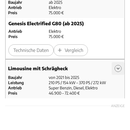
Baujahr
ab 2025
Antrieb
Elektro
Preis
75.000 €
Genesis Electrified G80 (ab 2025)
Antrieb
Elektro
Preis
75.000 €
Technische Daten
Vergleich
Limousine mit Schrägheck
Baujahr
von 2021 bis 2025
Leistung
210 PS / 154 kW – 370 PS / 272 kW
Antrieb
Super Benzin, Diesel, Elektro
Preis
46.900 – 72.400 €
Genesis G80 2.5 T (2022 – 2024)
ANZEIGE
Antrieb
Super Benzin
Hubraum
2.497 cm³
Leistung
224 kW / 304 PS
Preis
52.700 €