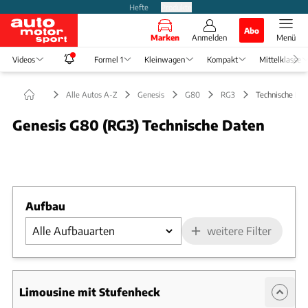
Hefte
Produkte
Abo
Marken
Anmelden
Menü
Videos
Formel 1
Kleinwagen
Kompakt
Mittelklasse
Alle Autos A-Z
Genesis
G80
RG3
Technische Da
Genesis G80 (RG3) Technische Daten
Foto: Hyundai Motor Company
Slide 1 von 1: Bild - Bild 1
Aufbau
weitere Filter
Limousine mit Stufenheck