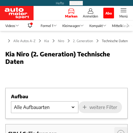
Hefte
Produkte
Abo
Marken
Anmelden
Menü
Videos
Formel 1
Kleinwagen
Kompakt
Mittelklasse
Alle Autos A-Z
Kia
Niro
2. Generation
Technische Daten
Kia Niro (2. Generation) Technische
Daten
Foto: Kia
Slide 1 von 1: Bild - Bild 1
Aufbau
weitere Filter