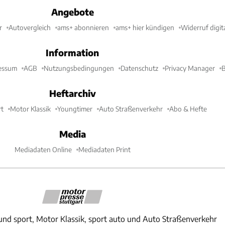
Angebote
r
Autovergleich
ams+ abonnieren
ams+ hier kündigen
Widerruf digit
Information
essum
AGB
Nutzungsbedingungen
Datenschutz
Privacy Manager
B
Heftarchiv
t
Motor Klassik
Youngtimer
Auto Straßenverkehr
Abo & Hefte
Media
Mediadaten Online
Mediadaten Print
und sport, Motor Klassik, sport auto und Auto Straßenverkehr