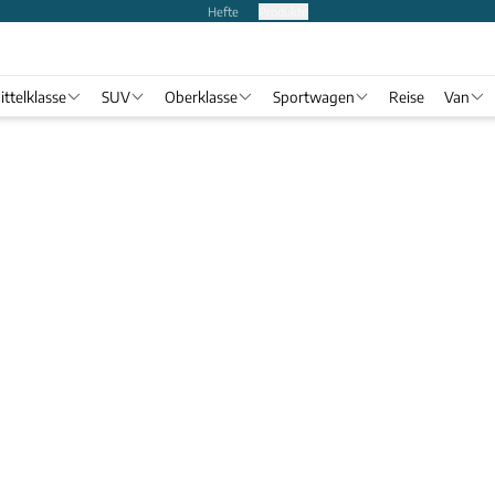
Hefte
Produkte
ittelklasse
SUV
Oberklasse
Sportwagen
Reise
Van