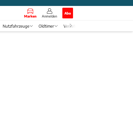
Abo
Marken
Anmelden
Nutzfahrzeuge
Oldtimer
Verkehr
Tech & Zukunft
Auto