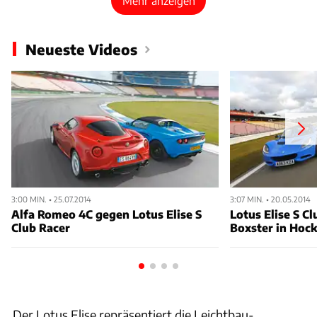
Mehr anzeigen
Neueste Videos
3:00 MIN. • 25.07.2014
3:07 MIN. • 20.05.2014
Alfa Romeo 4C gegen Lotus Elise S
Lotus Elise S C
Club Racer
Boxster in Hoc
Der Lotus Elise repräsentiert die Leichtbau-