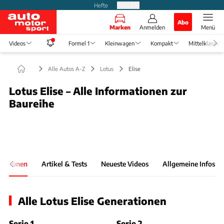
Hefte
Produkte
Abo
Marken
Anmelden
Menü
Videos
Formel 1
Kleinwagen
Kompakt
Mittelklasse
Alle Autos A-Z
Lotus
Elise
Lotus Elise – Alle Informationen zur
Baureihe
Foto: Archiv
Slide 1 von 1: Bild - Bild 1
rationen
Artikel & Tests
Neueste Videos
Allgemeine Infos
Alle Lotus Elise Generationen
Serie 1
Serie 2