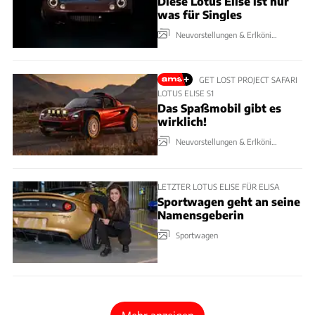
Diese Lotus Elise ist nur
was für Singles
Neuvorstellungen & Erlkönige
GET LOST PROJECT SAFARI
LOTUS ELISE S1
Das Spaßmobil gibt es
wirklich!
Neuvorstellungen & Erlkönige
LETZTER LOTUS ELISE FÜR ELISA
Sportwagen geht an seine
Namensgeberin
Sportwagen