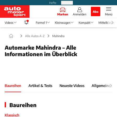
Hefte
Produkte
Abo
Marken
Anmelden
Menü
Videos
Formel 1
Kleinwagen
Kompakt
Mittelklasse
Alle Autos A-Z
Mahindra
Automarke Mahindra – Alle
Informationen im Überblick
Slide 1 von 1: Bild - 375
Baureihen
Artikel & Tests
Neueste Videos
Allgemeine Inf
Baureihen
Klassisch