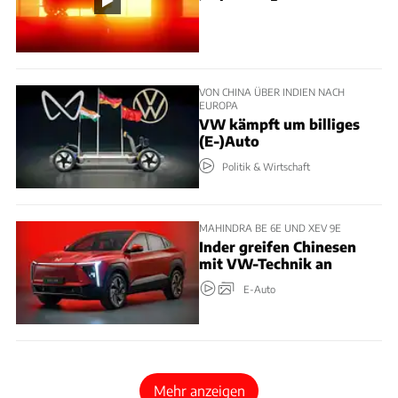
VON CHINA ÜBER INDIEN NACH
EUROPA
VW kämpft um billiges
(E-)Auto
Politik & Wirtschaft
MAHINDRA BE 6E UND XEV 9E
Inder greifen Chinesen
mit VW-Technik an
E-Auto
Mehr anzeigen