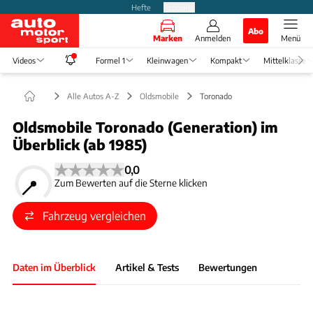
Hefte
Produkte
Abo
Marken
Anmelden
Menü
Videos
Formel 1
Kleinwagen
Kompakt
Mittelklasse
Alle Autos A-Z
Oldsmobile
Toronado
Oldsmobile Toronado (Generation) im
Überblick (ab 1985)
0,0
Zum Bewerten auf die Sterne klicken
Fahrzeug vergleichen
Daten im Überblick
Artikel & Tests
Bewertungen
Foto: RM Auctions