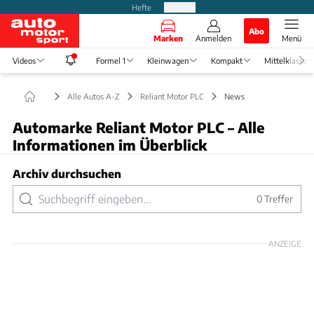
Hefte
Produkte
Abo
Marken
Anmelden
Menü
Videos
Formel 1
Kleinwagen
Kompakt
Mittelklasse
Alle Autos A-Z
Reliant Motor PLC
News
Automarke Reliant Motor PLC – Alle
Informationen im Überblick
Archiv durchsuchen
0
Treffer
ANZEIGE