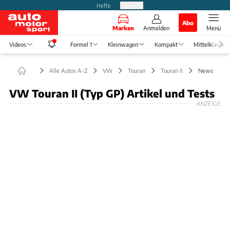
Hefte
Produkte
Abo
Marken
Anmelden
Menü
Videos
Formel 1
Kleinwagen
Kompakt
Mittelklasse
Alle Autos A-Z
VW
Touran
Touran II
News
VW Touran II (Typ GP) Artikel und Tests
ANZEIGE