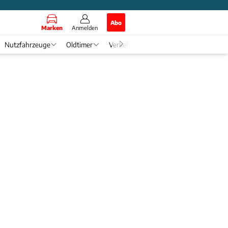
Abo
Marken
Anmelden
Nutzfahrzeuge
Oldtimer
Verkehr
Tech & Zukunft
Auto