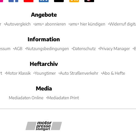
Angebote
r
Autovergleich
ams+ abonnieren
ams+ hier kündigen
Widerruf digit
Information
essum
AGB
Nutzungsbedingungen
Datenschutz
Privacy Manager
B
Heftarchiv
t
Motor Klassik
Youngtimer
Auto Straßenverkehr
Abo & Hefte
Media
Mediadaten Online
Mediadaten Print