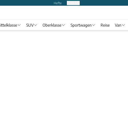
Hefte
Produkte
ittelklasse
SUV
Oberklasse
Sportwagen
Reise
Van