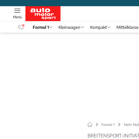
Menü
eos
Formel 1
Kleinwagen
Kompakt
Mittelklasse
Formel 1
Mehr Mot
BREITENSPORT-INITIA