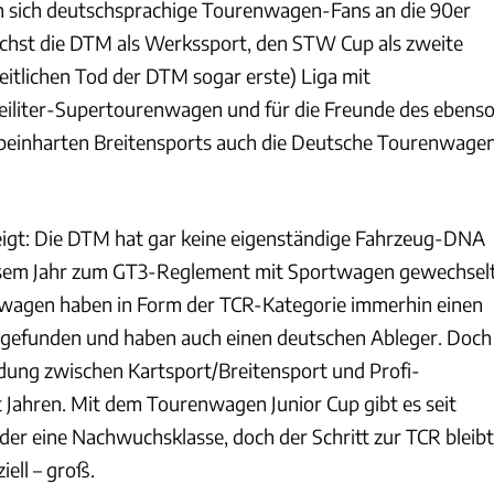
 sich deutschsprachige Tourenwagen-Fans an die 90er
ächst die DTM als Werkssport, den STW Cup als zweite
itlichen Tod der DTM sogar erste) Liga mit
iliter-Supertourenwagen und für die Freunde des ebens
beinharten Breitensports auch die Deutsche Tourenwage
zeigt: Die DTM hat gar keine eigenständige Fahrzeug-DNA
iesem Jahr zum GT3-Reglement mit Sportwagen gewechsel
nwagen haben in Form der TCR-Kategorie immerhin einen
 gefunden und haben auch einen deutschen Ableger. Doch
indung zwischen Kartsport/Breitensport und Profi-
t Jahren. Mit dem Tourenwagen Junior Cup gibt es seit
der eine Nachwuchsklasse, doch der Schritt zur TCR bleibt
iell – groß.