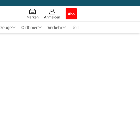
Abo
Marken
Anmelden
rzeuge
Oldtimer
Verkehr
Tech & Zukunft
Auto-Horosko