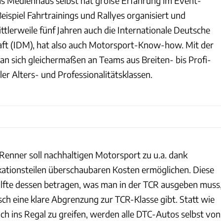
as Medienhaus selbst hat große Erfahrung im Event-
ispiel Fahrtrainings und Rallyes organisiert und
tlerweile fünf Jahren auch die Internationale Deutsche
ft (IDM), hat also auch Motorsport-Know-how. Mit der
man sich gleichermaßen an Teams aus Breiten- bis Profi-
ler Alters- und Professionalitätsklassen.
Renner soll nachhaltigen Motorsport zu u.a. dank
ikationsteilen überschaubaren Kosten ermöglichen. Diese
älfte dessen betragen, was man in der TCR ausgeben muss
sch eine klare Abgrenzung zur TCR-Klasse gibt. Statt wie
ch ins Regal zu greifen, werden alle DTC-Autos selbst von