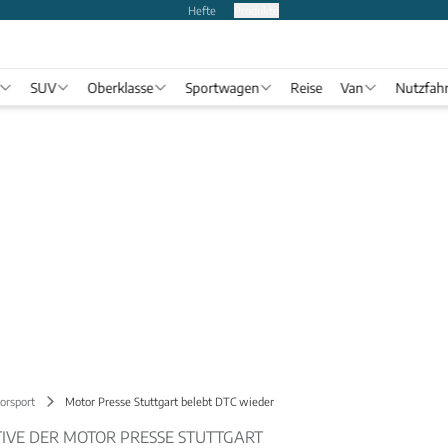
Hefte
Produkte
SUV
Oberklasse
Sportwagen
Reise
Van
Nutzfah
orsport
Motor Presse Stuttgart belebt DTC wieder
TIVE DER MOTOR PRESSE STUTTGART