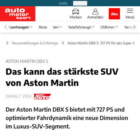
Hefte
Produkte
Abo
Marken
Anmelden
Menü
Sportwagen
Reise
Van
Nutzfahrzeuge
Oldtimer
Verkehr
en
Neuvorstellungen & Erlkönige
Aston Martin DBX S: 727 PS für das Super-SU
ASTON MARTIN DBX S
Das kann das stärkste SUV
von Aston Martin
INHALT VON
Der Aston Martin DBX S bietet mit 727 PS und
optimierter Fahrdynamik eine neue Dimension
im Luxus-SUV-Segment.