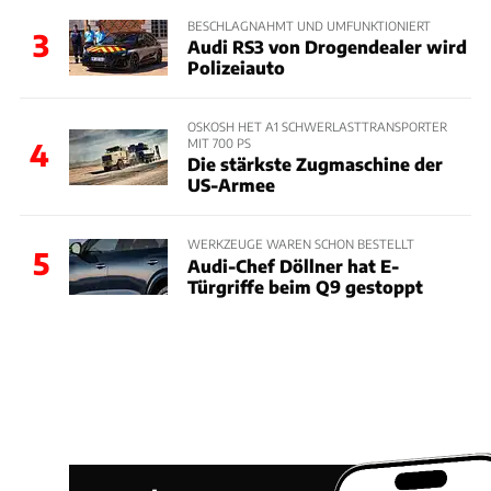
BESCHLAGNAHMT UND UMFUNKTIONIERT
3
Audi RS3 von Drogendealer wird
Polizeiauto
OSKOSH HET A1 SCHWERLASTTRANSPORTER
MIT 700 PS
4
Die stärkste Zugmaschine der
US-Armee
WERKZEUGE WAREN SCHON BESTELLT
5
Audi-Chef Döllner hat E-
Türgriffe beim Q9 gestoppt