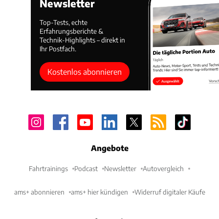
Newsletter
Top-Tests, echte
Erfahrungsberichte &
Technik-Highlights – direkt in
Ihr Postfach.
Kostenlos abonnieren
Angebote
Fahrtrainings
Podcast
Newsletter
Autovergleich
ams+ abonnieren
ams+ hier kündigen
Widerruf digitaler Käufe