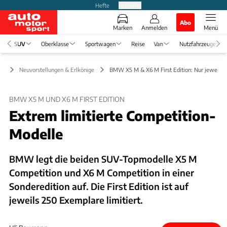
Hefte
Produkte
Abo
Marken
Anmelden
Menü
SUV
Oberklasse
Sportwagen
Reise
Van
Nutzfahrzeuge
UV
Neuvorstellungen & Erlkönige
BMW X5 M & X6 M First Edition: Nur jeweils 
BMW X5 M UND X6 M FIRST EDITION
Extrem limitierte Competition-
Modelle
BMW legt die beiden SUV-Topmodelle X5 M
Competition und X6 M Competition in einer
Sonderedition auf. Die First Edition ist auf
jeweils 250 Exemplare limitiert.