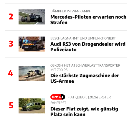
DÄMPFER IM WM-KAMPF
2
Mercedes-Piloten erwarten noch
Strafen
BESCHLAGNAHMT UND UMFUNKTIONIERT
3
Audi RS3 von Drogendealer wird
Polizeiauto
OSKOSH HET A1 SCHWERLASTTRANSPORTER
MIT 700 PS
4
Die stärkste Zugmaschine der
US-Armee
FIAT QUBO L (2026) ERSTER
5
FAHRTEST
Dieser Fiat zeigt, wie günstig
Platz sein kann