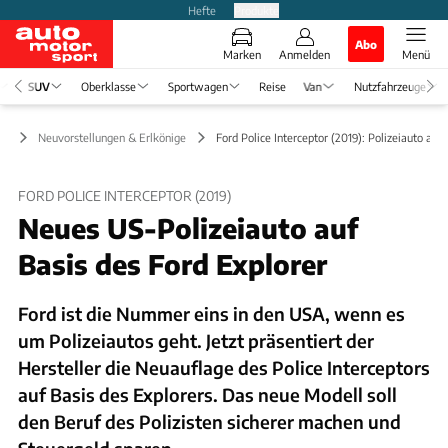
Hefte
Produkte
Abo
Marken
Anmelden
Menü
SUV
Oberklasse
Sportwagen
Reise
Van
Nutzfahrzeuge
UV
Neuvorstellungen & Erlkönige
Ford Police Interceptor (2019): Polizeiauto auf
FORD POLICE INTERCEPTOR (2019)
Neues US-Polizeiauto auf
Basis des Ford Explorer
Ford ist die Nummer eins in den USA, wenn es
um Polizeiautos geht. Jetzt präsentiert der
Hersteller die Neuauflage des Police Interceptors
auf Basis des Explorers. Das neue Modell soll
den Beruf des Polizisten sicherer machen und