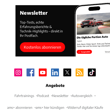
Newsletter
Top-Tests, echte
Erfahrungsberichte &
Technik-Highlights – direkt in
Ihr Postfach.
Kostenlos abonnieren
Angebote
Fahrtrainings
Podcast
Newsletter
Autovergleich
ams+ abonnieren
ams+ hier kündigen
Widerruf digitaler Käufe