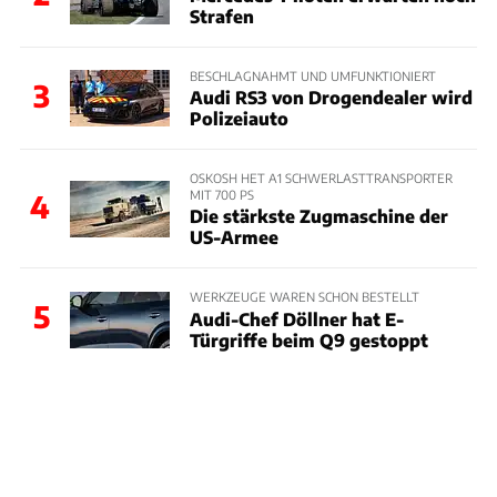
Strafen
BESCHLAGNAHMT UND UMFUNKTIONIERT
3
Audi RS3 von Drogendealer wird
Polizeiauto
OSKOSH HET A1 SCHWERLASTTRANSPORTER
MIT 700 PS
4
Die stärkste Zugmaschine der
US-Armee
WERKZEUGE WAREN SCHON BESTELLT
5
Audi-Chef Döllner hat E-
Türgriffe beim Q9 gestoppt