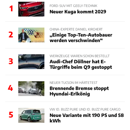
1
FORD-SUV MIT GEELY-TECHNIK
Neuer Kuga kommt 2029
CHINA-EXPERTE DANIEL KIRCHERT
2
„Einige Top-Ten-Autobauer
werden verschwinden“
WERKZEUGE WAREN SCHON BESTELLT
3
Audi-Chef Döllner hat E-
Türgriffe beim Q9 gestoppt
NEUER TUCSON IM HÄRTETEST
4
Brennende Bremse stoppt
Hyundai-Erlkönig
VW ID. BUZZ PURE UND ID. BUZZ PURE CARGO
5
Neue Variante mit 190 PS und 58
kWh