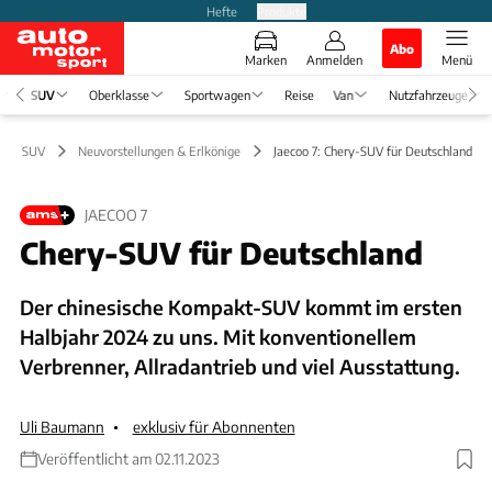
Hefte
Produkte
Abo
Marken
Anmelden
Menü
SUV
Oberklasse
Sportwagen
Reise
Van
Nutzfahrzeuge
SUV
Neuvorstellungen & Erlkönige
Jaecoo 7: Chery-SUV für Deutschland
JAECOO 7
Chery-SUV für Deutschland
Der chinesische Kompakt-SUV kommt im ersten
Halbjahr 2024 zu uns. Mit konventionellem
Verbrenner, Allradantrieb und viel Ausstattung.
Uli Baumann
exklusiv für Abonnenten
Veröffentlicht am 02.11.2023