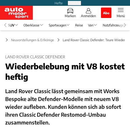
Hefte
Produkte
Abo
Marken
Anmelden
Menü
SUV
Oberklasse
Sportwagen
Reise
Van
Nutzfahrzeuge
UV
Neuvorstellungen & Erlkönige
Land Rover Classic Defender: Teure Wiederbe
LAND ROVER CLASSIC DEFENDER
Wiederbelebung mit V8 kostet
heftig
Land Rover Classic lässt gemeinsam mit Works
Bespoke alte Defender-Modelle mit neuem V8
wieder aufleben. Kunden können sich ab sofort
ihren Classic Defender Restomod-Umbau
zusammenstellen.