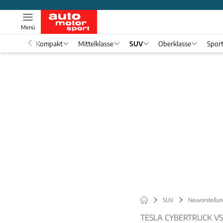
Menü
nwagen
Kompakt
Mittelklasse
SUV
Oberklasse
Spor
SUV
Neuvorstellun
TESLA CYBERTRUCK VS