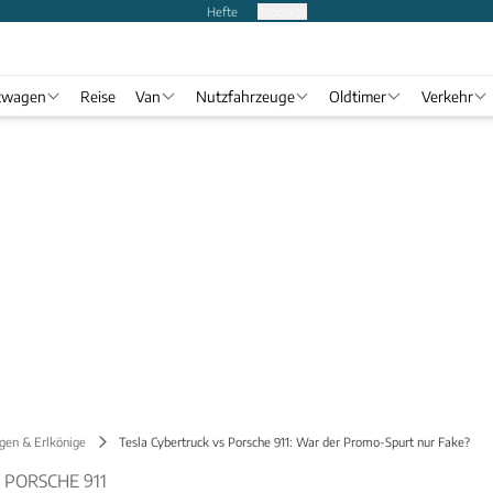
Hefte
Produkte
twagen
Reise
Van
Nutzfahrzeuge
Oldtimer
Verkehr
gen & Erlkönige
Tesla Cybertruck vs Porsche 911: War der Promo-Spurt nur Fake?
 PORSCHE 911