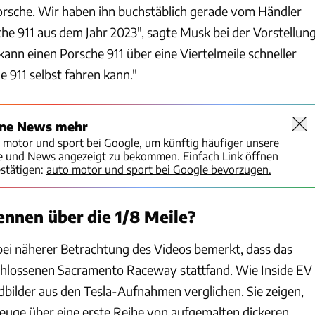
 Porsche. Wir haben ihn buchstäblich gerade vom Händler
e 911 aus dem Jahr 2023", sagte Musk bei der Vorstellun
kann einen Porsche 911 über eine Viertelmeile schneller
e 911 selbst fahren kann."
ine News mehr
o motor und sport bei Google, um künftig häufiger unsere
te und News angezeigt zu bekommen. Einfach Link öffnen
stätigen:
auto motor und sport bei Google bevorzugen.
ennen über die 1/8 Meile?
bei näherer Betrachtung des Videos bemerkt, dass das
hlossenen Sacramento Raceway stattfand. Wie Inside EV
dbilder aus den Tesla-Aufnahmen verglichen. Sie zeigen,
zeuge über eine erste Reihe von aufgemalten dickeren