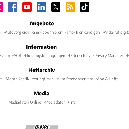
Angebote
r
Autovergleich
ams+ abonnieren
ams+ hier kündigen
Widerruf digit
Information
essum
AGB
Nutzungsbedingungen
Datenschutz
Privacy Manager
B
Heftarchiv
t
Motor Klassik
Youngtimer
Auto Straßenverkehr
Abo & Hefte
Media
Mediadaten Online
Mediadaten Print