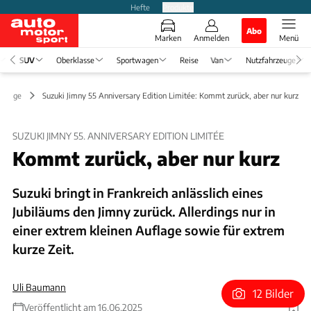
Hefte
Produkte
Abo
Marken
Anmelden
Menü
SUV
Oberklasse
Sportwagen
Reise
Van
Nutzfahrzeuge
könige
Suzuki Jimny 55 Anniversary Edition Limitée: Kommt zurück, aber nur kurz
SUZUKI JIMNY 55. ANNIVERSARY EDITION LIMITÉE
Kommt zurück, aber nur kurz
Suzuki bringt in Frankreich anlässlich eines
Jubiläums den Jimny zurück. Allerdings nur in
einer extrem kleinen Auflage sowie für extrem
kurze Zeit.
Uli Baumann
12 Bilder
Veröffentlicht am 16.06.2025