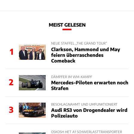
MEIST GELESEN
NEUE STAFFEL „THE GRAND TOUR“
Clarkson, Hammond und May
1
feiern überraschendes
Comeback
DÄMPFER IM WM-KAMPF
2
Mercedes-Piloten erwarten noch
Strafen
BESCHLAGNAHMT UND UMFUNKTIONIERT
3
Audi RS3 von Drogendealer wird
Polizeiauto
OSKOSH HET A1 SCHWERLASTTRANSPORTER