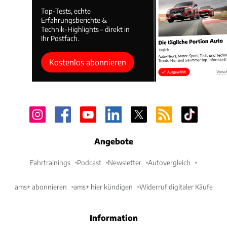
Top-Tests, echte
Erfahrungsberichte &
Technik-Highlights – direkt in
Ihr Postfach.
Kostenlos abonnieren
Angebote
Fahrtrainings
Podcast
Newsletter
Autovergleich
ams+ abonnieren
ams+ hier kündigen
Widerruf digitaler Käufe
Information