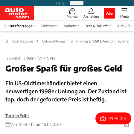
Hefte
Produkte
Abo
Marken
Anmelden
Menü
Nutzfahrzeuge
Oldtimer
Verkehr
Tech & Zukunft
Auto-Horo
Nutzfahrzeuge
Gebrauchtwagen
Unimog U 1550 L Auktion: Teurer Spa
UNIMOG U 1550 L WIE NEU
Großer Spaß für großes Geld
Ein US-Oldtimerhändler bietet einen
neuwertigen 1998er Unimog an. Der Zustand ist
top, doch der geforderte Preis ist heftig.
Torsten Seibt
31 Bilder
Veröffentlicht am 16.07.2020
Foto: LBI Limited