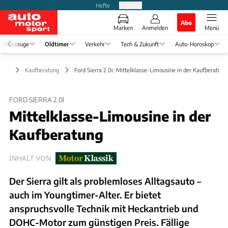
Hefte
Produkte
Abo
Marken
Anmelden
Menü
tzfahrzeuge
Oldtimer
Verkehr
Tech & Zukunft
Auto-Horoskop
imer
Kaufberatung
Ford Sierra 2.0i: Mittelklasse-Limousine in der Kaufberatung
FORD SIERRA 2.0I
Mittelklasse-Limousine in der
Kaufberatung
INHALT VON
Der Sierra gilt als problemloses Alltagsauto –
auch im Youngtimer-Alter. Er bietet
anspruchsvolle Technik mit Heckantrieb und
DOHC-Motor zum günstigen Preis. Fällige