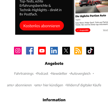
Top-Tests, echte
Erfahrungsberichte &
Technik-Highlights – direkt in
Ihr Postfach.
Kostenlos abonnieren
Angebote
Fahrtrainings
Podcast
Newsletter
Autovergleich
ams+ abonnieren
ams+ hier kündigen
Widerruf digitaler Käufe
Information