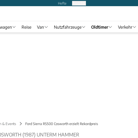
Hefte
Produkte
twagen
Reise
Van
Nutzfahrzeuge
Oldtimer
Verkehr
n & Events
Ford Sierra RS500 Cosworth erzielt Rekordpreis
COSWORTH (1987) UNTERM HAMMER