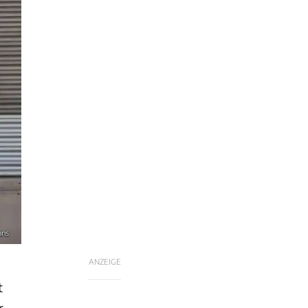
ons
ANZEIGE
t
r