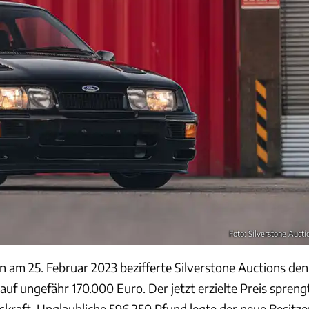
Foto: Silverstone Aucti
n am 25. Februar 2023 bezifferte Silverstone Auctions den
auf ungefähr 170.000 Euro. Der jetzt erzielte Preis spreng
skraft. Unglaubliche 596.250 Pfund legte der neue Besitze