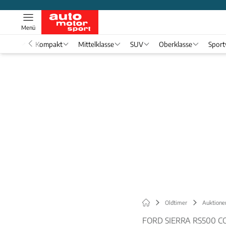
Menü
nwagen
Kompakt
Mittelklasse
SUV
Oberklasse
Spor
Oldtimer
Auktione
FORD SIERRA RS500 