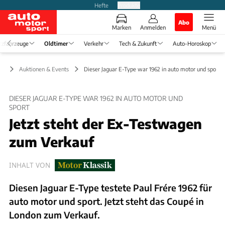
Hefte
Produkte
Abo
Marken
Anmelden
Menü
tzfahrzeuge
Oldtimer
Verkehr
Tech & Zukunft
Auto-Horoskop
er
Auktionen & Events
Dieser Jaguar E-Type war 1962 in auto motor und sport
DIESER JAGUAR E-TYPE WAR 1962 IN AUTO MOTOR UND
SPORT
Jetzt steht der Ex-Testwagen
zum Verkauf
INHALT VON
Diesen Jaguar E-Type testete Paul Frére 1962 für
auto motor und sport. Jetzt steht das Coupé in
London zum Verkauf.