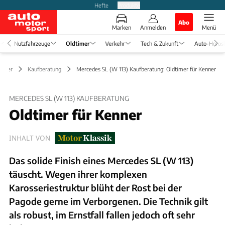
Hefte
Produkte
Abo
Marken
Anmelden
Menü
Nutzfahrzeuge
Oldtimer
Verkehr
Tech & Zukunft
Auto-Horos
timer
Kaufberatung
Mercedes SL (W 113) Kaufberatung: Oldtimer für Kenner
MERCEDES SL (W 113) KAUFBERATUNG
Oldtimer für Kenner
INHALT VON
Das solide Finish eines Mercedes SL (W 113)
täuscht. Wegen ihrer komplexen
Karosseriestruktur blüht der Rost bei der
Pagode gerne im Verborgenen. Die Technik gilt
als robust, im Ernstfall fallen jedoch oft sehr