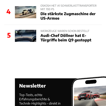
OSKOSH HET A1 SCHWERLASTTRANSPORTER
MIT 700 PS
4
Die stärkste Zugmaschine der
US-Armee
WERKZEUGE WAREN SCHON BESTELLT
5
Audi-Chef Döllner hat E-
Türgriffe beim Q9 gestoppt
Newsletter
Top-Tests, echte
Erfahrungsberichte &
Technik-Highlights – direkt in