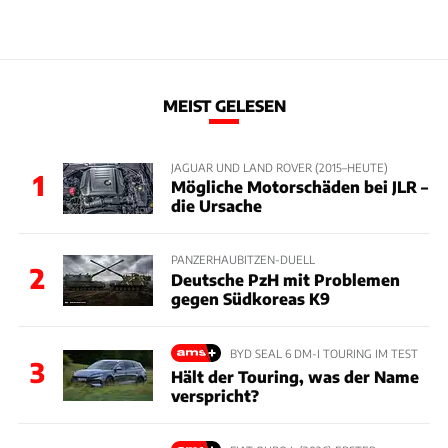
MEIST GELESEN
JAGUAR UND LAND ROVER (2015–HEUTE)
1
Mögliche Motorschäden bei JLR –
die Ursache
PANZERHAUBITZEN-DUELL
2
Deutsche PzH mit Problemen
gegen Südkoreas K9
BYD SEAL 6 DM-I TOURING IM TEST
3
Hält der Touring, was der Name
verspricht?