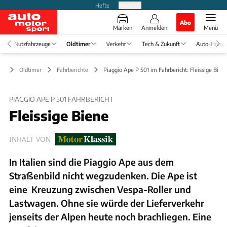
Hefte
Produkte
Abo
Marken
Anmelden
Menü
Nutzfahrzeuge
Oldtimer
Verkehr
Tech & Zukunft
Auto-Horos
Oldtimer
Fahrberichte
Piaggio Ape P 501 im Fahrbericht: Fleissige Bien
PIAGGIO APE P 501 FAHRBERICHT
Fleissige Biene
INHALT VON
In Italien sind die Piaggio Ape aus dem
Straßenbild nicht wegzudenken. Die Ape ist
eine Kreuzung zwischen Vespa-Roller und
Lastwagen. Ohne sie würde der Lieferverkehr
jenseits der Alpen heute noch brachliegen. Eine