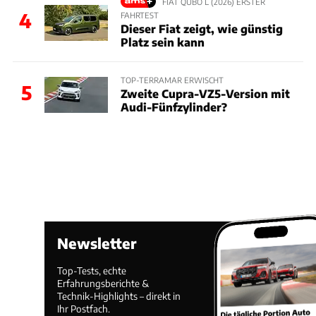
FIAT QUBO L (2026) ERSTER
4
FAHRTEST
Dieser Fiat zeigt, wie günstig
Platz sein kann
TOP-TERRAMAR ERWISCHT
5
Zweite Cupra-VZ5-Version mit
Audi-Fünfzylinder?
Newsletter
Top-Tests, echte
Erfahrungsberichte &
Technik-Highlights – direkt in
Ihr Postfach.