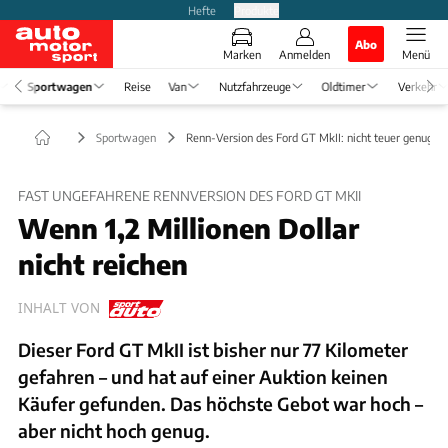
Hefte
Produkte
Abo
Marken
Anmelden
Menü
Sportwagen
Reise
Van
Nutzfahrzeuge
Oldtimer
Verkehr
Sportwagen
Renn-Version des Ford GT MkII: nicht teuer genug
FAST UNGEFAHRENE RENNVERSION DES FORD GT MKII
Wenn 1,2 Millionen Dollar
nicht reichen
INHALT VON
Dieser Ford GT MkII ist bisher nur 77 Kilometer
gefahren – und hat auf einer Auktion keinen
Käufer gefunden. Das höchste Gebot war hoch –
aber nicht hoch genug.