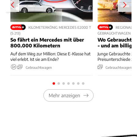
KILOMETERKÖNIG MERCEDES E200D T
REGIONALE 
(S 213)
GEBRAUCHTWAGEN
So fährt ein Mercedes mit über
Wo Gebrauchte 
800.000 Kilometern
- und am billigs
Auf dem Weg zur Million: Diese E-Klasse hat
Junge Gebrauchte zei
viel erlebt. Ist sie am Ende?
Preisunterschiede zw
Gebrauchtwagen
Gebrauchtwagen
Mehr anzeigen