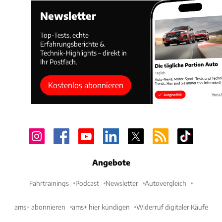
Newsletter
Top-Tests, echte
Erfahrungsberichte &
Technik-Highlights – direkt in
Ihr Postfach.
Kostenlos abonnieren
Angebote
Fahrtrainings
Podcast
Newsletter
Autovergleich
ams+ abonnieren
ams+ hier kündigen
Widerruf digitaler Käufe