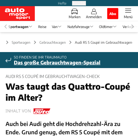
Hefte
Produkte
Abo
Marken
Anmelden
Menü
Sportwagen
Reise
Van
Nutzfahrzeuge
Oldtimer
Verkehr
Sportwagen
Gebrauchtwagen
Audi RS 5 Coupé im Gebrauchtwagen-Ch
SO FINDEN SIE IHR TRAUMAUTO
Das große Gebrauchtwagen-Spezial
AUDI RS 5 COUPÉ IM GEBRAUCHTWAGEN-CHECK
Was taugt das Quattro-Coupé
im Alter?
INHALT VON
Auch bei Audi geht die Hochdrehzahl-Ära zu
Ende. Grund genug, dem RS 5 Coupé mit dem