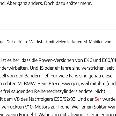
nd. Aber ganz anders. Doch dazu später mehr.
Achim Hartmann
ge: Gut gefüllte Werkstatt mit vielen leckeren M-Mobilen von
.
e ist es her, dass die Power-Versionen von E46 und E60/6
erwirbelten. Und 15 oder elf Jahre sind verstrichen, seit
dell von den Bändern lief. Für viele Fans sind genau diese
en echten M-BMW. Beim E46 deswegen, weil mit ihm (und
s frei saugenden Reihensechszylinders endete. Nicht
it dem V8 des Nachfolgers E90/92/93. Und der
5er
wurde
 verrückten V10-Motors zur Ikone. Weil er ein Solitär war
ein wenig Formel-1-Wahnsinn mitschwingt. Gerne erinner