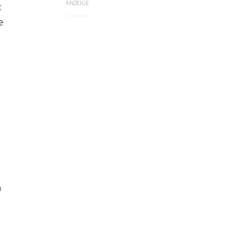
ANZEIGE
x
e
n