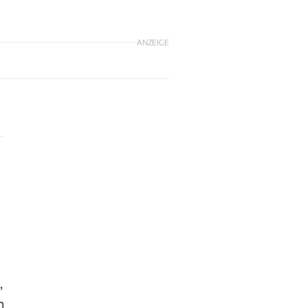
ANZEIGE
1
,
n