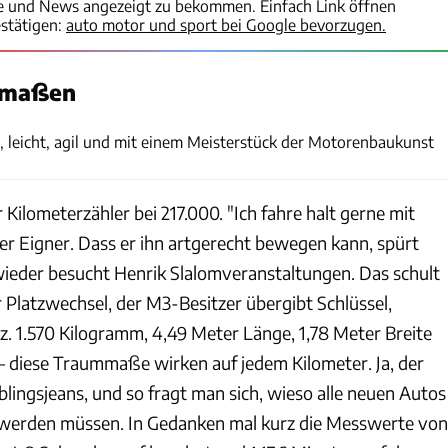
te und News angezeigt zu bekommen. Einfach Link öffnen
stätigen:
auto motor und sport bei Google bevorzugen.
mmaßen
Achim Hartmann
, leicht, agil und mit einem Meisterstück der Motorenbaukunst
 Kilometerzähler bei 217.000. "Ich fahre halt gerne mit
er Eigner. Dass er ihn artgerecht bewegen kann, spürt
wieder besucht Henrik Slalomveranstaltungen. Das schult
er Platzwechsel, der M3-Besitzer übergibt Schlüssel,
z. 1.570 Kilogramm, 4,49 Meter Länge, 1,78 Meter Breite
– diese Traummaße wirken auf jedem Kilometer. Ja, der
blingsjeans, und so fragt man sich, wieso alle neuen Autos
 werden müssen. In Gedanken mal kurz die Messwerte von