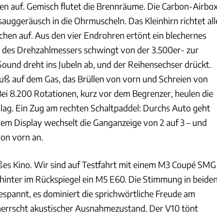
pen auf. Gemisch flutet die Brennräume. Die Carbon-Airbo
sauggeräusch in die Ohrmuscheln. Das Kleinhirn richtet all
en auf. Aus den vier Endrohren ertönt ein blechernes
 des Drehzahlmessers schwingt von der 3.500er- zur
ound dreht ins Jubeln ab, und der Reihensechser drückt.
 Fuß auf dem Gas, das Brüllen von vorn und Schreien von
Bei 8.200 Rotationen, kurz vor dem Begrenzer, heulen die
ag. Ein Zug am rechten Schaltpaddel: Durchs Auto geht
 dem Display wechselt die Ganganzeige von 2 auf 3 – und
von vorn an.
oßes Kino. Wir sind auf Testfahrt mit einem M3 Coupé SMG
hinter im Rückspiegel ein M5 E60. Die Stimmung in beide
gespannt, es dominiert die sprichwörtliche Freude am
herrscht akustischer Ausnahmezustand. Der V10 tönt