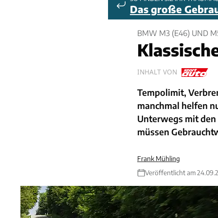
Das große Gebra
BMW M3 (E46) UND M
Klassisch
INHALT VON
Tempolimit, Verbren
manchmal helfen nur
Unterwegs mit den
müssen Gebrauchtw
Frank Mühling
Veröffentlicht am 24.09.