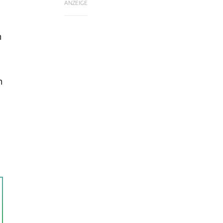
ANZEIGE
n
n