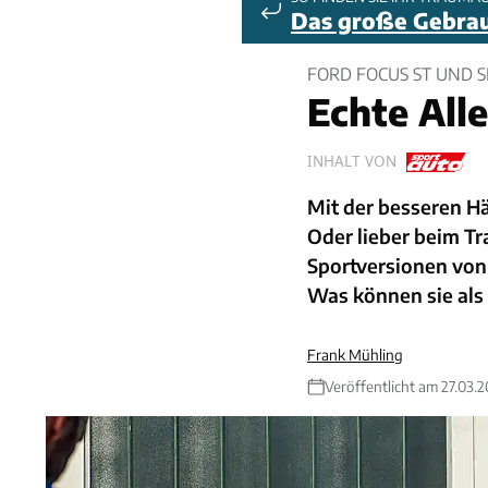
Das große Gebra
FORD FOCUS ST UND 
Echte All
INHALT VON
Mit der besseren H
Oder lieber beim Tr
Sportversionen von
Was können sie al
Frank Mühling
Veröffentlicht am 27.03.2