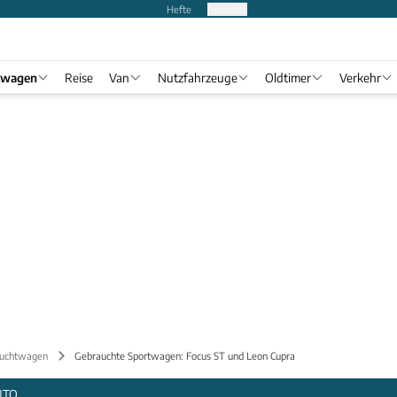
Hefte
Produkte
twagen
Reise
Van
Nutzfahrzeuge
Oldtimer
Verkehr
uchtwagen
Gebrauchte Sportwagen: Focus ST und Leon Cupra
UTO