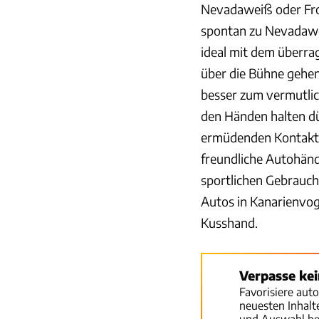
Nevadaweiß oder Fro
spontan zu Nevadawe
ideal mit dem überr
über die Bühne gehen
besser zum vermutlich
den Händen halten dür
ermüdenden Kontaktb
freundliche Autohändl
sportlichen Gebrauch
Autos in Kanarienvo
Kusshand.
Verpasse ke
Favorisiere aut
neuesten Inhal
und Auswahl be