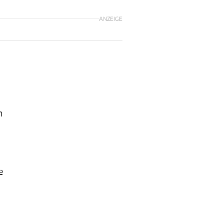
ANZEIGE
m
e