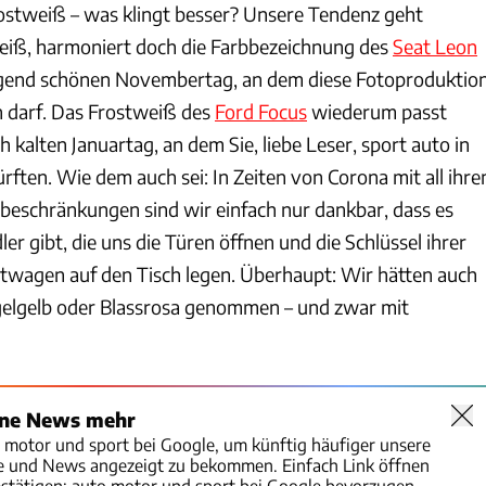
stweiß – was klingt besser? Unsere Tendenz geht
iß, harmoniert doch die Farbbezeichnung des
Seat Leon
agend schönen Novembertag, an dem diese Fotoproduktio
 darf. Das Frostweiß des
Ford Focus
wiede­rum passt
 kalten Januartag, an dem Sie, liebe Leser, sport auto in
ften. Wie dem auch sei: In Zeiten von Corona mit all ihre
eschränkungen sind wir einfach nur dankbar, dass es
er gibt, die uns die Türen öffnen und die Schlüssel ihrer
twagen auf den Tisch legen. Überhaupt: Wir hätten auch
gelgelb oder Blassrosa genommen – und zwar mit
ine News mehr
o motor und sport bei Google, um künftig häufiger unsere
te und News angezeigt zu bekommen. Einfach Link öffnen
stätigen:
auto motor und sport bei Google bevorzugen.