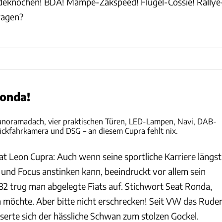
ndeknochen! BDA! Mampe-Zakspeed! Flügel-Cossie! Rallye
ragen?
Ronda!
Arturo Rivas
noramadach, vier praktischen Türen, LED-Lampen, Navi, DAB-
Rückfahrkamera und DSG – an diesem Cupra fehlt nix.
at Leon Cupra: Auch wenn seine sportliche Karriere längst
 und Focus anstinken kann, beeindruckt vor allem sein
982 trug man abgelegte Fiats auf. Stichwort Seat Ronda,
n möchte. Aber bitte nicht erschrecken! Seit VW das Rude
serte sich der hässliche Schwan zum stolzen Gockel.