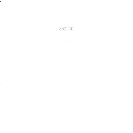
-
ANZEIGE
r