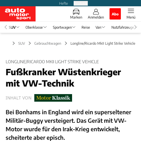
Hefte
Produkte
Abo
Marken
Anmelden
Menü
SUV
Oberklasse
Sportwagen
Reise
Van
Nutzfahrzeuge
SUV
Gebrauchtwagen
Longline/Ricardo MkII Light Strike Vehicle
LONGLINE/RICARDO MKII LIGHT STRIKE VEHICLE
Fußkranker Wüstenkrieger
mit VW-Technik
INHALT VON
Bei Bonhams in England wird ein superseltener
Militär-Buggy versteigert. Das Gerät mit VW-
Motor wurde für den Irak-Krieg entwickelt,
scheiterte aber episch.