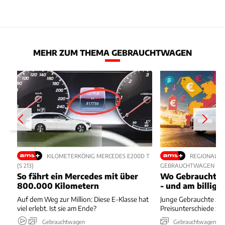
MEHR ZUM THEMA GEBRAUCHTWAGEN
KILOMETERKÖNIG MERCEDES E200D T
REGIONALE 
(S 213)
GEBRAUCHTWAGEN
So fährt ein Mercedes mit über
Wo Gebrauchte 
800.000 Kilometern
- und am billigs
Auf dem Weg zur Million: Diese E-Klasse hat
Junge Gebrauchte zei
viel erlebt. Ist sie am Ende?
Preisunterschiede zw
Gebrauchtwagen
Gebrauchtwagen