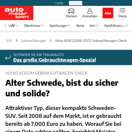
Hefte
Produkte
Abo
Marken
Anmelden
Menü
SUV
Oberklasse
Sportwagen
Reise
Van
Nutzfahrzeuge
SUV
Gebrauchtwagen
Volvo XC60 (2008–2017) Gebrauchtwagen-Check
SO FINDEN SIE IHR TRAUMAUTO
Das große Gebrauchtwagen-Spezial
VOLVO XC60 IM GEBRAUCHTWAGEN-CHECK
Alter Schwede, bist du sicher
und solide?
Attraktiver Typ, dieser kompakte Schweden-
SUV. Seit 2008 auf dem Markt, ist er gebraucht
bereits ab 7.000 Euro zu haben. Worauf Sie bei
einem Date achten sollten, berichtet Meister