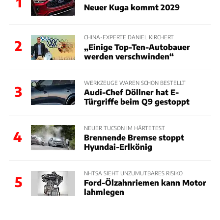
1
Neuer Kuga kommt 2029
CHINA-EXPERTE DANIEL KIRCHERT
2
„Einige Top-Ten-Autobauer
werden verschwinden“
WERKZEUGE WAREN SCHON BESTELLT
3
Audi-Chef Döllner hat E-
Türgriffe beim Q9 gestoppt
NEUER TUCSON IM HÄRTETEST
4
Brennende Bremse stoppt
Hyundai-Erlkönig
NHTSA SIEHT UNZUMUTBARES RISIKO
5
Ford-Ölzahnriemen kann Motor
lahmlegen