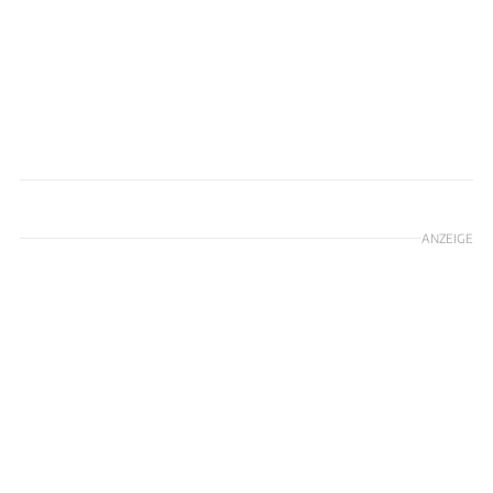
Achim Hartmann
ANZEIGE