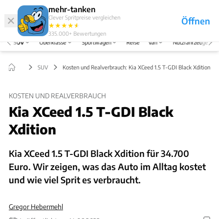
Hefte
Produkte
mehr-tanken
Clever Spritpreise vergleichen
Öffnen
Abo
★
★
★
★
★
★
Marken
Anmelden
Menü
335.000+
Bewertungen
SUV
Oberklasse
Sportwagen
Reise
Van
Nutzfahrzeuge
SUV
Kosten und Realverbrauch: Kia XCeed 1.5 T-GDI Black Xdition
KOSTEN UND REALVERBRAUCH
Kia XCeed 1.5 T-GDI Black
Xdition
Kia XCeed 1.5 T-GDI Black Xdition für 34.700
Euro. Wir zeigen, was das Auto im Alltag kostet
und wie viel Sprit es verbraucht.
Gregor Hebermehl