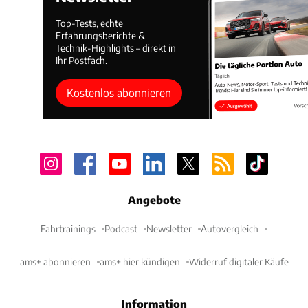
Top-Tests, echte
Erfahrungsberichte &
Technik-Highlights – direkt in
Ihr Postfach.
Kostenlos abonnieren
Angebote
Fahrtrainings
Podcast
Newsletter
Autovergleich
ams+ abonnieren
ams+ hier kündigen
Widerruf digitaler Käufe
Information