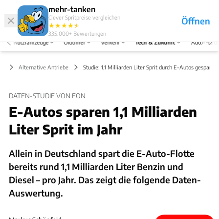
Hefte
Produkte
mehr-tanken
Clever Spritpreise vergleichen
Öffnen
Abo
★
★
★
★
★
★
Marken
Anmelden
Menü
335.000+
Bewertungen
Nutzfahrzeuge
Oldtimer
Verkehr
Tech & Zukunft
Auto-Horo
ft
Alternative Antriebe
Studie: 1,1 Milliarden Liter Sprit durch E-Autos gespart
DATEN-STUDIE VON EON
E-Autos sparen 1,1 Milliarden
Liter Sprit im Jahr
Allein in Deutschland spart die E-Auto-Flotte
bereits rund 1,1 Milliarden Liter Benzin und
Diesel – pro Jahr. Das zeigt die folgende Daten-
Auswertung.