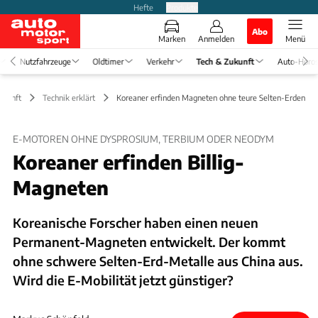
Hefte
Produkte
Abo
Marken
Anmelden
Menü
Nutzfahrzeuge
Oldtimer
Verkehr
Tech & Zukunft
Auto-Horo
ukunft
Technik erklärt
Koreaner erfinden Magneten ohne teure Selten-Erden
E-MOTOREN OHNE DYSPROSIUM, TERBIUM ODER NEODYM
Koreaner erfinden Billig-
Magneten
Koreanische Forscher haben einen neuen
Permanent-Magneten entwickelt. Der kommt
ohne schwere Selten-Erd-Metalle aus China aus.
Wird die E-Mobilität jetzt günstiger?