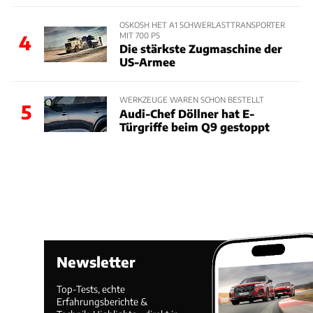
OSKOSH HET A1 SCHWERLASTTRANSPORTER
MIT 700 PS
4
Die stärkste Zugmaschine der
US-Armee
WERKZEUGE WAREN SCHON BESTELLT
5
Audi-Chef Döllner hat E-
Türgriffe beim Q9 gestoppt
Newsletter
Top-Tests, echte
Erfahrungsberichte &