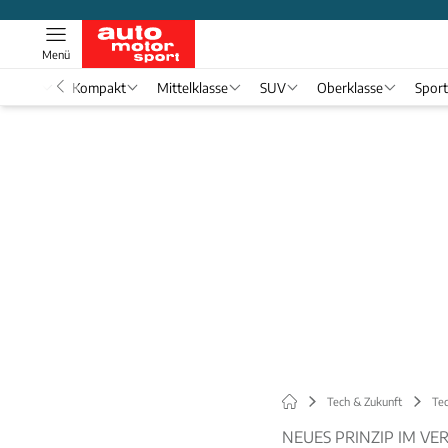
Menü
nwagen
Kompakt
Mittelklasse
SUV
Oberklasse
Spor
Tech & Zukunft
Tec
NEUES PRINZIP IM 