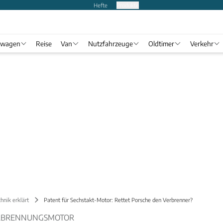
Hefte
Produkte
twagen
Reise
Van
Nutzfahrzeuge
Oldtimer
Verkehr
hnik erklärt
Patent für Sechstakt-Motor: Rettet Porsche den Verbrenner?
VERBRENNUNGSMOTOR