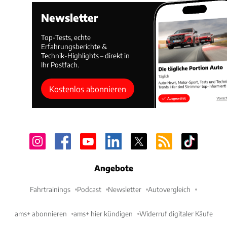
Newsletter
Top-Tests, echte
Erfahrungsberichte &
Technik-Highlights – direkt in
Ihr Postfach.
Kostenlos abonnieren
Angebote
Fahrtrainings
Podcast
Newsletter
Autovergleich
ams+ abonnieren
ams+ hier kündigen
Widerruf digitaler Käufe