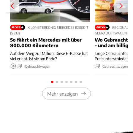
KILOMETERKÖNIG MERCEDES E200D T
REGIONALE 
(S 213)
GEBRAUCHTWAGEN
So fährt ein Mercedes mit über
Wo Gebrauchte 
800.000 Kilometern
- und am billigs
Auf dem Weg zur Million: Diese E-Klasse hat
Junge Gebrauchte zei
viel erlebt. Ist sie am Ende?
Preisunterschiede zw
Gebrauchtwagen
Gebrauchtwagen
Mehr anzeigen