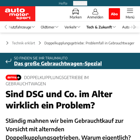
Hefte
Produkte
Abo
Marken
Anmelden
Menü
Nutzfahrzeuge
Oldtimer
Verkehr
Tech & Zukunft
Auto-Horo
ft
Technik erklärt
Doppelkupplungsgetriebe: Problemfall in Gebrauchtwagen?
SO FINDEN SIE IHR TRAUMAUTO
Das große Gebrauchtwagen-Spezial
DOPPELKUPPLUNGSGETRIEBE IM
GEBRAUCHTWAGEN
Sind DSG und Co. im Alter
wirklich ein Problem?
Ständig mahnen wir beim Gebrauchtkauf zur
Vorsicht mit alternden
Doppelkupplungsgetrieben. Warum eigentlich?