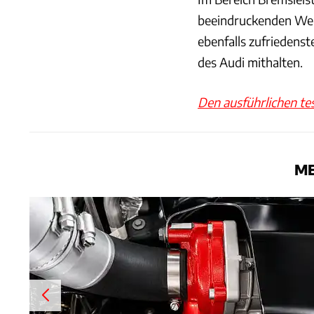
beeindruckenden Wer
ebenfalls zufriedens
des Audi mithalten.
Den ausführlichen te
ME