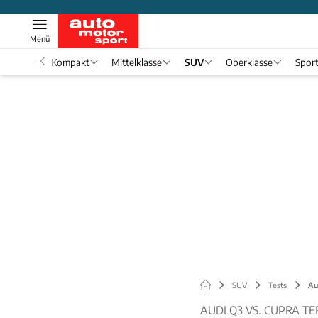
Menü
nwagen
Kompakt
Mittelklasse
SUV
Oberklasse
Spor
SUV
Tests
Au
AUDI Q3 VS. CUPRA T