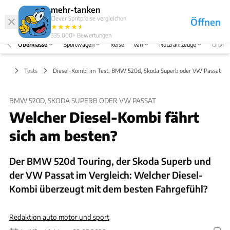
Hefte
Produkte
mehr-tanken
Clever Spritpreise vergleichen
Öffnen
Abo
★
★
★
★
★
★
Marken
Anmelden
Menü
335.000+
Bewertungen
V
Oberklasse
Sportwagen
Reise
Van
Nutzfahrzeuge
Oldtim
asse
Tests
Diesel-Kombi im Test: BMW 520d, Skoda Superb oder VW Passat?
BMW 520D, SKODA SUPERB ODER VW PASSAT
Welcher Diesel-Kombi fährt
sich am besten?
Der BMW 520d Touring, der Skoda Superb und
der VW Passat im Vergleich: Welcher Diesel-
Kombi überzeugt mit dem besten Fahrgefühl?
Redaktion auto motor und sport