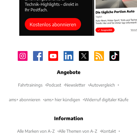
Technik-Highlights – direkt in
Ihr Postfach.
Kostenlos abonnieren
Angebote
Fahrtrainings
Podcast
Newsletter
Autovergleich
ams+ abonnieren
ams+ hier kündigen
Widerruf digitaler Käufe
Information
Alle Marken von A-Z
Alle Themen von A-Z
Kontakt