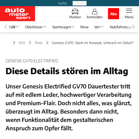
Hefte
Produkte
Abo
Marken
Anmelden
Menü
SUV
Oberklasse
Sportwagen
Reise
Van
Nutzfahrzeuge
SUV
Tests
Genesis GV70: Stark im Konzept, schwach im Detail?
GENESIS GV70 ELECTRIFIED
Diese Details stören im Alltag
Unser Genesis Electrified GV70 Dauertester tritt
auf mit edlem Leder, hochwertiger Verarbeitung
und Premium-Flair. Doch nicht alles, was glänzt,
überzeugt im Alltag. Besonders dann nicht,
wenn Funktionalität dem gestalterischen
Anspruch zum Opfer fällt.