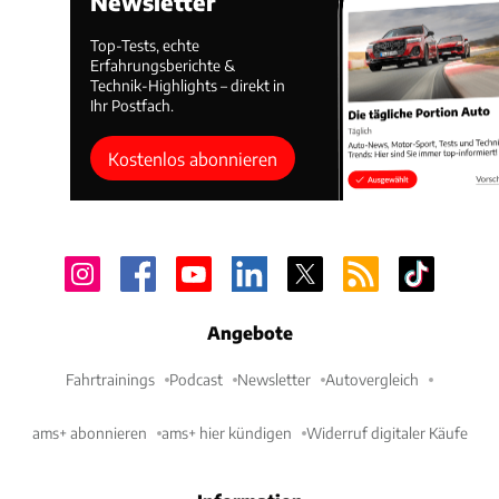
Newsletter
Top-Tests, echte
Erfahrungsberichte &
Technik-Highlights – direkt in
Ihr Postfach.
Kostenlos abonnieren
Angebote
Fahrtrainings
Podcast
Newsletter
Autovergleich
ams+ abonnieren
ams+ hier kündigen
Widerruf digitaler Käufe