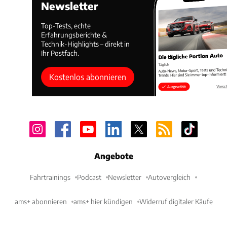
Newsletter
Top-Tests, echte
Erfahrungsberichte &
Technik-Highlights – direkt in
Ihr Postfach.
Kostenlos abonnieren
Angebote
Fahrtrainings
Podcast
Newsletter
Autovergleich
ams+ abonnieren
ams+ hier kündigen
Widerruf digitaler Käufe