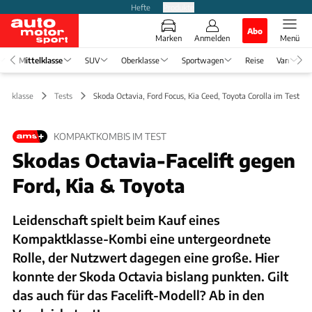
Hefte
Produkte
Abo
Marken
Anmelden
Menü
Mittelklasse
SUV
Oberklasse
Sportwagen
Reise
Van
ttelklasse
Tests
Skoda Octavia, Ford Focus, Kia Ceed, Toyota Corolla im Test
KOMPAKTKOMBIS IM TEST
Skodas Octavia-Facelift gegen
Ford, Kia & Toyota
Leidenschaft spielt beim Kauf eines
Kompaktklasse-Kombi eine untergeordnete
Rolle, der Nutzwert dagegen eine große. Hier
konnte der Skoda Octavia bislang punkten. Gilt
das auch für das Facelift-Modell? Ab in den