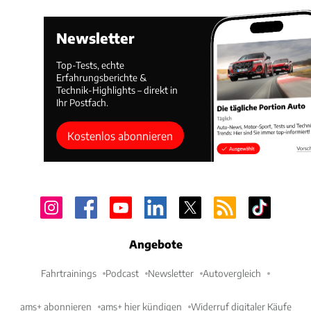
Newsletter
Top-Tests, echte
Erfahrungsberichte &
Technik-Highlights – direkt in
Ihr Postfach.
Kostenlos abonnieren
Angebote
Fahrtrainings
Podcast
Newsletter
Autovergleich
ams+ abonnieren
ams+ hier kündigen
Widerruf digitaler Käufe