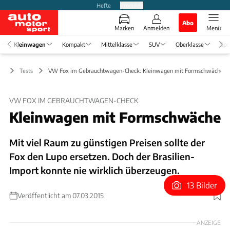
Hefte
Produkte
Abo
Marken
Anmelden
Menü
Kleinwagen
Kompakt
Mittelklasse
SUV
Oberklasse
Spo
en
Tests
VW Fox im Gebrauchtwagen-Check: Kleinwagen mit Formschwäche
VW FOX IM GEBRAUCHTWAGEN-CHECK
Kleinwagen mit Formschwäche
Mit viel Raum zu günstigen Preisen sollte der
Fox den Lupo ersetzen. Doch der Brasilien-
Import konnte nie wirklich überzeugen.
13 Bilder
Veröffentlicht am 07.03.2015
Foto: Archiv
ANZEIGE