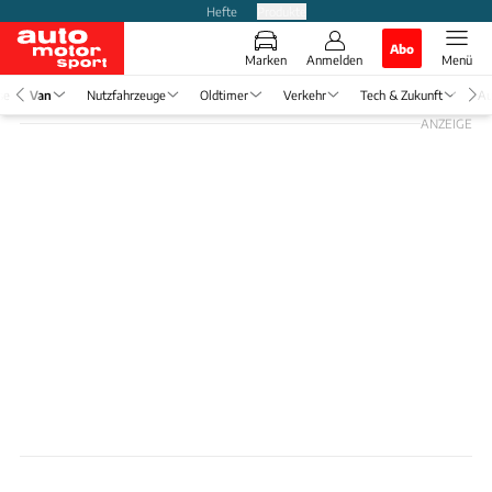
Hefte
Produkte
Abo
Marken
Anmelden
Menü
se
Van
Nutzfahrzeuge
Oldtimer
Verkehr
Tech & Zukunft
Au
ANZEIGE