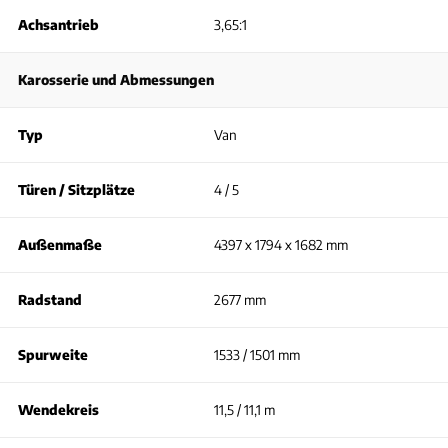
Achsantrieb
3,65:1
Karosserie und Abmessungen
Typ
Van
Türen / Sitzplätze
4 / 5
Außenmaße
4397 x 1794 x 1682 mm
Radstand
2677 mm
Spurweite
1533 / 1501 mm
Wendekreis
11,5 / 11,1 m