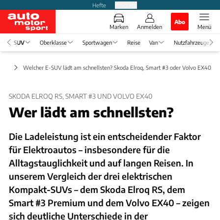
Hefte
Produkte
Abo
Marken
Anmelden
Menü
SUV
Oberklasse
Sportwagen
Reise
Van
Nutzfahrzeuge
ests
Welcher E-SUV lädt am schnellsten? Skoda Elroq, Smart #3 oder Volvo EX40
SKODA ELROQ RS, SMART #3 UND VOLVO EX40
Wer lädt am schnellsten?
Die Ladeleistung ist ein entscheidender Faktor
für Elektroautos – insbesondere für die
Alltagstauglichkeit und auf langen Reisen. In
unserem Vergleich der drei elektrischen
Kompakt-SUVs – dem Skoda Elroq RS, dem
Smart #3 Premium und dem Volvo EX40 – zeigen
sich deutliche Unterschiede in der