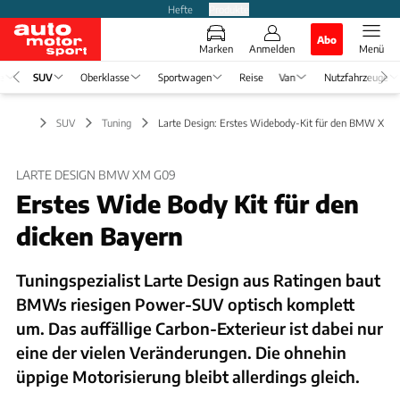
Hefte
Produkte
Abo
Marken
Anmelden
Menü
e
SUV
Oberklasse
Sportwagen
Reise
Van
Nutzfahrzeuge
SUV
Tuning
Larte Design: Erstes Widebody-Kit für den BMW XM
LARTE DESIGN BMW XM G09
Erstes Wide Body Kit für den
dicken Bayern
Tuningspezialist Larte Design aus Ratingen baut
BMWs riesigen Power-SUV optisch komplett
um. Das auffällige Carbon-Exterieur ist dabei nur
eine der vielen Veränderungen. Die ohnehin
üppige Motorisierung bleibt allerdings gleich.