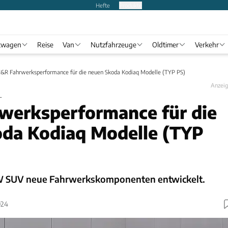
Hefte
Produkte
twagen
Reise
Van
Nutzfahrzeuge
Oldtimer
Verkehr
&R Fahrwerksperformance für die neuen Skoda Kodiaq Modelle (TYP PS)
Anzei
L
werksperformance für die
da Kodiaq Modelle (TYP
W SUV neue Fahrwerkskomponenten entwickelt.
024