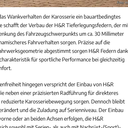
Foto: 
das Wankverhalten der Karosserie ein bauartbedingtes
fe schafft der Verbau der H&R Tieferlegungsfedern, der mi
enkung des Fahrzeugschwerpunkts um ca. 30 Millimeter
namischeres Fahrverhalten sorgen. Präzise auf die
Fahrwerksgeometrie abgestimmt sorgen H&R Federn dank
charakteristik für sportliche Performance bei gleichzeitig
fort.
odenfreiheit hingegen verspricht der Einbau von H&R
die neben einer präzisierten Radführung für direkteres
 reduzierte Karosseriebewegung sorgen. Dennoch bleibt
rändert und die Zuladung auf Serienniveau. Der Einbau
orne oder an beiden Achsen erfolgen, die H&R
 sich sowohl mit Serien- als auch mit Nachrüst-(Sport)-