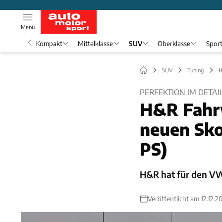
Menü
nwagen
Kompakt
Mittelklasse
SUV
Oberklasse
Spor
SUV
Tuning
H
PERFEKTION IM DETAI
H&R Fahr
neuen Sko
PS)
H&R hat für den V
Veröffentlicht am 12.12.2