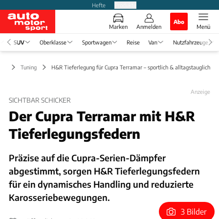
Hefte
Produkte
Abo
Marken
Anmelden
Menü
SUV
Oberklasse
Sportwagen
Reise
Van
Nutzfahrzeuge
UV
Tuning
H&R Tieferlegung für Cupra Terramar – sportlich & alltagstauglich
Anzeige
SICHTBAR SCHICKER
Der Cupra Terramar mit H&R
Tieferlegungsfedern
Präzise auf die Cupra-Serien-Dämpfer
abgestimmt, sorgen H&R Tieferlegungsfedern
für ein dynamisches Handling und reduzierte
Karosseriebewegungen.
3 Bilder