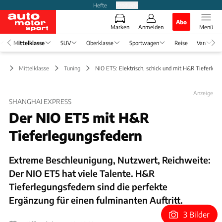
Hefte
Produkte
Abo
Marken
Anmelden
Menü
Mittelklasse
SUV
Oberklasse
Sportwagen
Reise
Van
Mittelklasse
Tuning
NIO ET5: Elektrisch, schick und mit H&R Tieferlegu
Anzeige
SHANGHAI EXPRESS
Der NIO ET5 mit H&R
Tieferlegungsfedern
Extreme Beschleunigung, Nutzwert, Reichweite:
Der NIO ET5 hat viele Talente. H&R
Tieferlegungsfedern sind die perfekte
Ergänzung für einen fulminanten Auftritt.
3 Bilder