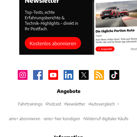
Newsletter
Top-Tests, echte
Erfahrungsberichte &
Technik-Highlights – direkt in
Ihr Postfach.
Kostenlos abonnieren
Angebote
Fahrtrainings
Podcast
Newsletter
Autovergleich
ams+ abonnieren
ams+ hier kündigen
Widerruf digitaler Käufe